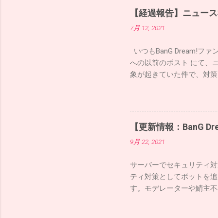
【経過報告】ニュース
7月 12, 2021
いつもBanG Dream
への以前のポスト にて、
象が起きていた件で、対策
いたします。 行った対策 対策
のIFTTTのレート制限
定性の確認が１か月以上確
していきますので、今後と
【更新情報：BanG 
9月 22, 2021
サーバーでセキュリティ対策を
ティ対策としてボットを追
す。モデレーターや鯖主不
化。 モデレーターが各
りを未然に防ぐのに役立ち