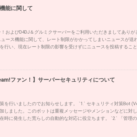
機能に関して
!ファン！およびD4DJ＆グルミクサーバーをご利用いただきましてあり
ニュース機能に関して、レート制限がかかってしまいニュースが送
を行い、現在レート制限の影響を受けずにニュースを投稿するこ
としてIFTTTからブリッジサービスを経由してDiscordにWebhoo
を回避しました。 なお、実際には６月の上旬に上記の対策によりニュ
認できたため掲載しています。 これからもファンの画期的、先進
も本サーバーをよろしくお願いいたします。
Dream!ファン！】サーバーセキュリティについて
行いましたのでお知らせします。 `1.` セキュリティ対策Bot (Vo
加しました。このボットは重複メッセージやメンションなどに対
在時に発生した荒らしの自動的な対応に役立ちます。 `2.` 「管理
種管理操作を実行するために二要素認証が必須となります。モデレ
ます。 `3.` ルールの改定 いままで起きた事例を参考にしなが