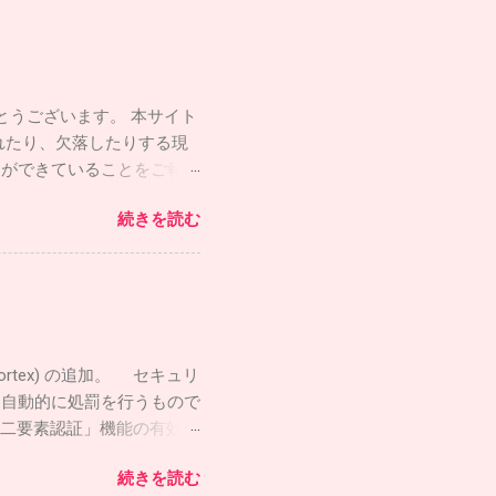
がとうございます。 本サイト
れたり、欠落したりする現
とができていることをご報告
kすることで、Discordから
続きを読む
ース機能が復旧しており、安
的コミュニティとして運営
rtex) の追加。 セキュリ
し自動的に処罰を行うもので
の二要素認証」機能の有効
ーターアカウントの乗っ取
続きを読む
らサーバーのルールを改定