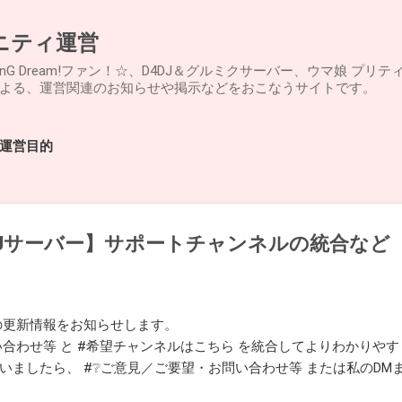
スキップしてメイン コンテンツに移動
ュニティ運営
anG Dream!ファン！☆、D4DJ＆グルミクサーバー、ウマ娘 プリティーダー
の運営による、運営関連のお知らせや掲示などをおこなうサイトです。
運営目的
DJサーバー】サポートチャンネルの統合など
ーの更新情報をお知らせします。
い合わせ等 と #希望チャンネルはこちら を統合してよりわかりや
いましたら、 #❔ご意見／ご要望・お問い合わせ等 または私のDM